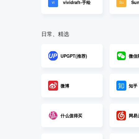
vividraft-手绘
Sun
vi
Su
日常、精选
UPGPT(推荐)
微信
微博
知乎
什么值得买
网易