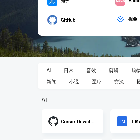
知乎
Bilibi
掘金
GitHub
飞书
IT之家
AI
日常
音效
剪辑
购
新闻
小说
医疗
交流
AI
Cursor-Download
LM
LM