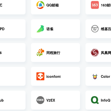
艺
QQ邮箱
163
语雀
维基
PD
同程旅行
凤凰
6
iconfont
Color
ub
V2EX
InfoQ