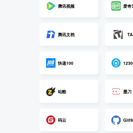
腾讯视频
爱奇
腾讯文档
TA
快递100
1230
站酷
墨刀
码云
GitH