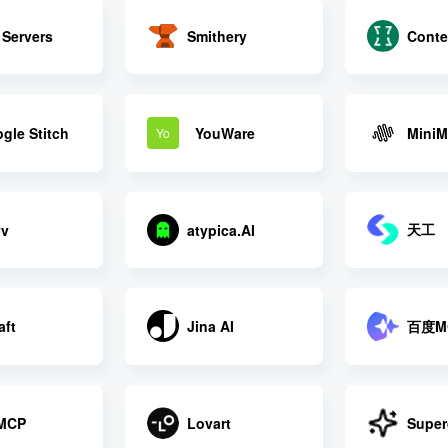
Servers
Smithery
Conte
gle Stitch
YouWare
MiniM
Yo
天工
vv
atypica.AI
百度M
aft
Jina AI
MCP
Lovart