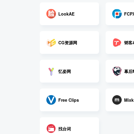
FCP
LookAE
CG资源网
韬客
忆姿网
幕后M
Free Clips
Mixk
找台词