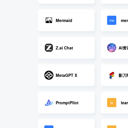
Mermaid
mer
me
AI
Z.ai Chat
影刀F
MetaGPT X
PromptPilot
lea
le