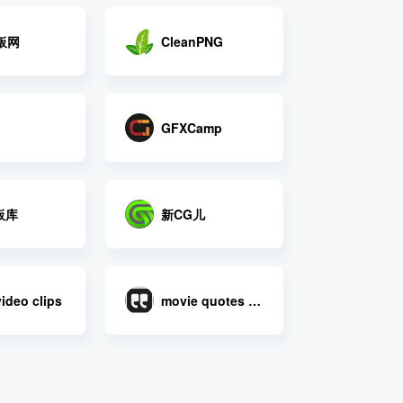
板网
CleanPNG
GFXCamp
板库
新CG儿
video clips
movie quotes database