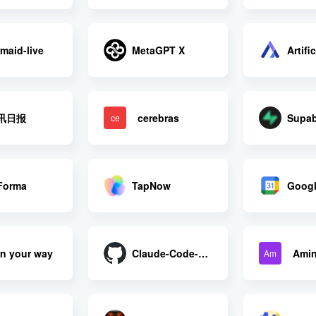
maid-live
MetaGPT X
资讯日报
cerebras
Supa
ce
orma
TapNow
Claude-Code-逆向
Ami
rn your way
Am