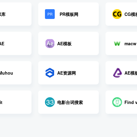
X库
PR模板网
CG模
PR
AE
AE模板
macw
uhou
AE资源网
AE模
电影台词搜索
it
Find 