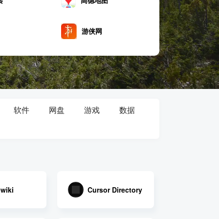
高德地图
即梦AI
条
LM Studio
游侠网
Antigravi
rket
有道翻译
An
软件
网盘
游戏
数据
wiki
Cursor Directory