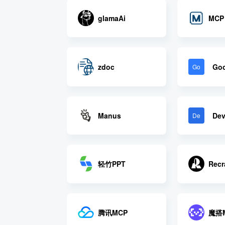
glamaAi
MCP 
zdoc
Goo
Go
Manus
De
De
轻竹PPT
Recr
腾讯MCP
魔搭