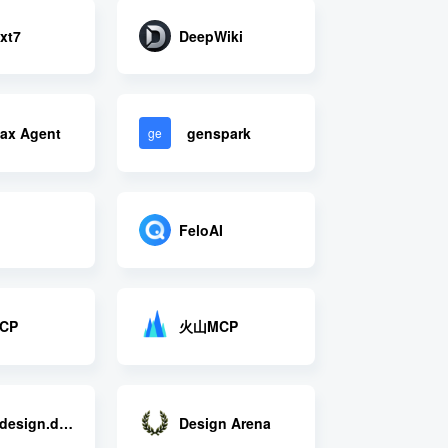
xt7
DeepWiki
ax Agent
genspark
ge
FeloAI
CP
火山MCP
Superdesign.dev
Design Arena