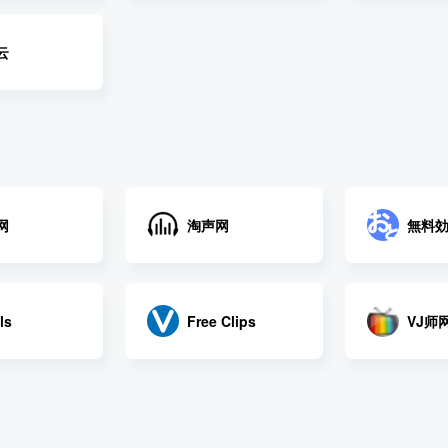
云
网
淘声网
無料
VJ师
ls
Free Clips