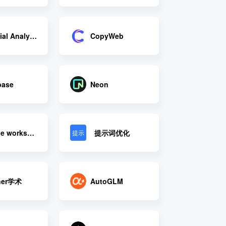
Artificial Analysis
CopyWeb
base
Neon
提示词优化
Google workspace
提示
ner学术
AutoGLM