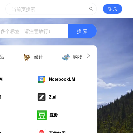
登 录
搜 索
品
设计
购物
视频
AI
NotebookLM
Cursor-Bil
宝
Z.ai
Grok
GitHub Co
豆瓣