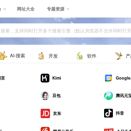
台
网址大全
专题资源
AI-搜索
开发
软件
产
清言
Kimi
Google
豆包
腾讯元
抖音
京东