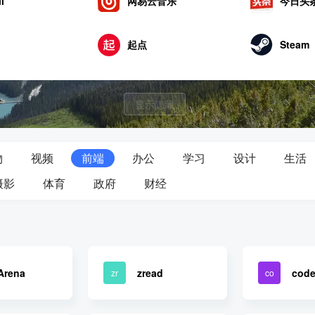
网易云音乐
li
今日头
Steam
起点
Polyma
YouTube
显示隐藏
物
视频
前端
办公
学习
设计
生活
摄影
体育
政府
财经
Arena
zread
code
zr
co